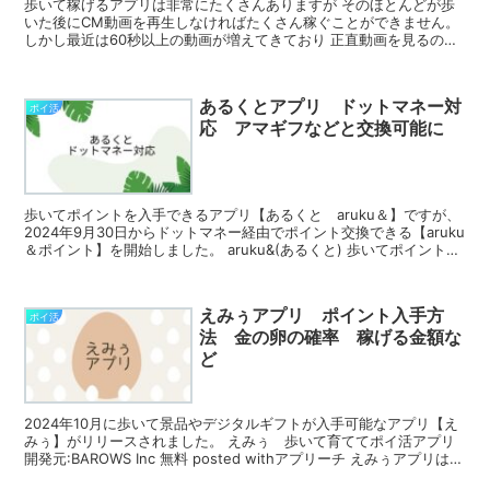
歩いて稼げるアプリは非常にたくさんありますが そのほとんどが歩
いた後にCM動画を再生しなければたくさん稼ぐことができません。
しかし最近は60秒以上の動画が増えてきており 正直動画を見るのが
面倒だと思っている人も多いかと思います この記事で...
あるくとアプリ ドットマネー対
ポイ活
応 アマギフなどと交換可能に
歩いてポイントを入手できるアプリ【あるくと aruku＆】ですが、
2024年9月30日からドットマネー経由でポイント交換できる【aruku
＆ポイント】を開始しました。 aruku&(あるくと) 歩いてポイントが
貯まる歩数計アプリ 開発元:O...
えみぅアプリ ポイント入手方
ポイ活
法 金の卵の確率 稼げる金額な
ど
2024年10月に歩いて景品やデジタルギフトが入手可能なアプリ【え
みぅ】がリリースされました。 えみぅ 歩いて育ててポイ活アプリ
開発元:BAROWS Inc 無料 posted withアプリーチ えみぅアプリは最
近動画広告で表示されるこ...