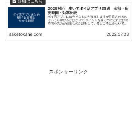
2025対応 歩いてポイ活アプリ38選 金額・所
要時間・効率比較
ポイ活アプリには色々なものが存在しますが注目されるの
はいくら稼げるかばかりで ポイントを稼ぐのにどれだけの
時間や労力が必要なのか説明しているところは少ないで
す。 この記事では私が利用している様々なポイ活アプリに
ついて 1か月でどれだけ稼げる...
saketokane.com
2022.07.03
スポンサーリンク