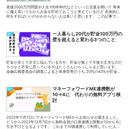
老後2000万円問題や人生100年時代などといった言葉を聞いて 将来
に備え若いうちからお金を貯めておこうと考えているけど 具体的に
何をすればいいのかわからない人は多いと思います。 この記事では
年収450万円程度だった20代で1000万貯金し...
一人暮らし20代が貯金100万円の
節約
壁を超えると変わる3つのこと
貯金が全くできずに悩んでいる方や、貯金が無くて今後大丈夫なのだ
ろうかと不安に思っている方はたくさんいらっしゃると思います。
金融広報委員会の調査によると単身世帯のうち 20代の43%が貯金ゼ
ロ、28%が貯金100万円以下 30代の31%が貯...
マネーフォワードME連携数が
節約
10→4に 代わりの無料アプリ検
討
2022年11月7日にマネーフォワードMEからお知らせが届きました。
どうやら2022年12月7日から無料会員の口座連携上限数が10から4に
引き下げとなるようです。 これまで10個連携して利用していた人に