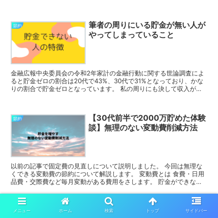
とって4個では全然足りないと思います...
筆者の周りにいる貯金が無い人が
節約
やってしまっていること
金融広報中央委員会の令和2年家計の金融行動に関する世論調査によ
ると貯金ゼロの割合は20代で43%、30代で31%となっており、かな
りの割合で貯金ゼロとなっています。 私の周りにも決して収入が少
ないわけではないのに貯金ゼロの人がいるので この...
【30代前半で2000万貯めた体験
節約
談】無理のない変動費削減方法
以前の記事で固定費の見直しについて説明しました。 今回は無理な
くできる変動費の節約について解説します。 変動費とは 食費・日用
品費・交際費など毎月変動がある費用をさします。 貯金ができない
人の多くは変動費の管理ができていないです。 変動費管...
メニュー
ホーム
検索
トップ
サイドバー