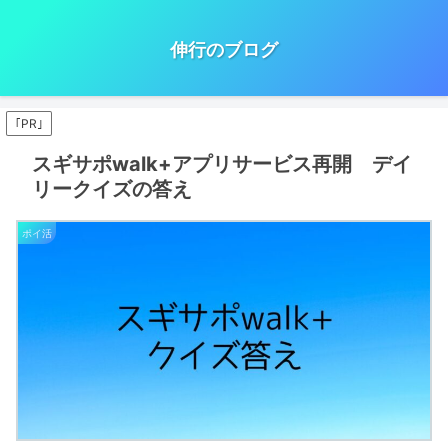
伸行のブログ
｢PR｣
スギサポwalk+アプリサービス再開 デイ
リークイズの答え
ポイ活