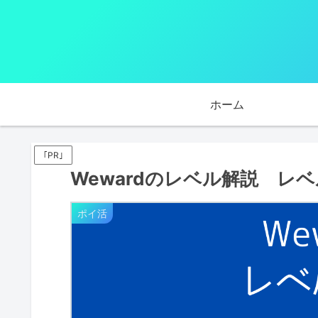
ホーム
｢PR｣
Wewardのレベル解説 レ
ポイ活