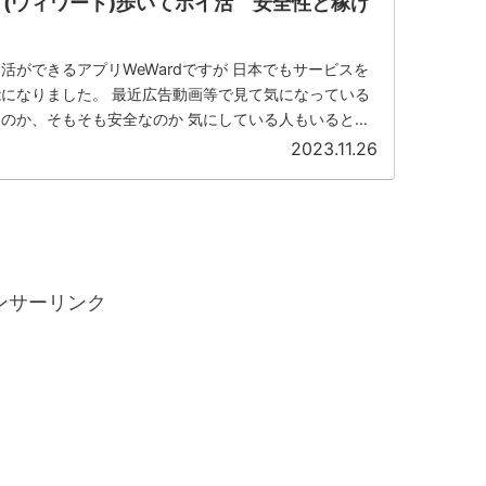
プリ(ウィワード)歩いてポイ活 安全性と稼げ
活ができるアプリWeWardですが 日本でもサービスを
になりました。 最近広告動画等で見て気になっている
のか、そもそも安全なのか 気にしている人もいると思
はWeWa...
2023.11.26
ンサーリンク