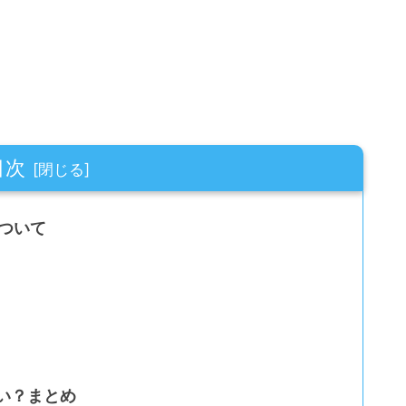
目次
について
くい？まとめ