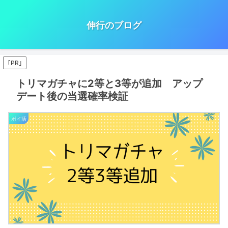
伸行のブログ
｢PR｣
トリマガチャに2等と3等が追加 アップ
デート後の当選確率検証
ポイ活