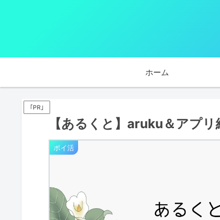
ホーム
｢PR｣
【あるくと】aruku＆アプ
ポイ活